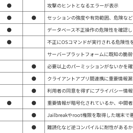
●
攻撃のヒントとなるエラーが表示
●
●
セッションの強度や有効範囲、危険など
●
データベース不正操作の危険性を確認し
●
不正にOSコマンドが実行される危険性
サーバープラットフォームに既知の脆弱
●
必要以上のパーミッションがないかを確
●
クライアントアプリ間連携に重要情報漏
●
利用者の同意を得ずにプライバシー情報
●
●
重要情報が暗号化されているか、中間者
●
Jailbreakやroot権限を取得した
●
難読化など逆コンパイルに耐性があるか