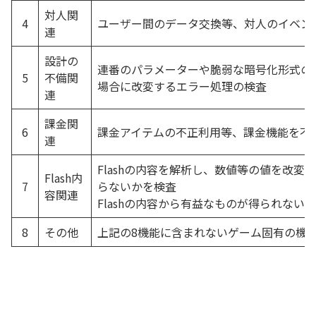
対人関
4
ユーザー間のデータ交換等、対人のイベン
連
設計の
連番のパラメーターや脆弱な暗号化形式の
5
不備関
場合に改変するエラー処理の検査
連
課金関
6
課金アイテムの不正利用等、課金機能を不
連
Flashの内容を解析し、数値等の値を改変
Flash内
7
らないかを検査
容関連
Flashの内容から有益なものが得られない
8
その他
上記の8機能に含まれないゲーム固有の機