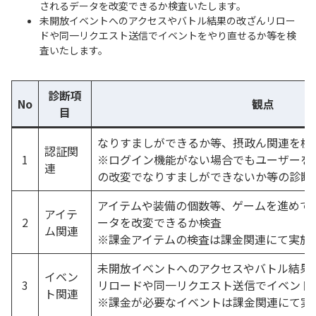
されるデータを改変できるか検査いたします。
未開放イベントへのアクセスやバトル結果の改ざんリロー
ドや同一リクエスト送信でイベントをやり直せるか等を検
査いたします。
診断項
No
観点
目
なりすましができるか等、摂政ん関連を検
認証関
1
※ログイン機能がない場合でもユーザーを
連
の改変でなりすましができないか等の診断
アイテムや装備の個数等、ゲームを進めて
アイテ
2
ータを改変できるか検査
ム関連
※課金アイテムの検査は課金関連にて実施
未開放イベントへのアクセスやバトル結果
イベン
3
リロードや同一リクエスト送信でイベント
ト関連
※課金が必要なイベントは課金関連にて実